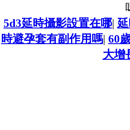
5d3延時攝影設置在哪
|
延
時避孕套有副作用嗎
|
60
大增