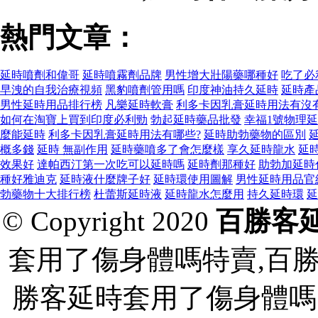
熱門文章：
延時噴劑和偉哥
延時噴霧劑品牌
男性增大壯陽藥哪種好
吃了必
早洩的自我治療視頻
黑豹噴劑管用嗎
印度神油持久延時
延時產
男性延時用品排行榜
凡樂延時軟膏
利多卡因乳膏延時用法有沒
如何在淘寶上買到印度必利勁
勃起延時藥品批發
幸福1號物理
麼能延時
利多卡因乳膏延時用法有哪些?
延時助勃藥物的區別
概多錢
延時 無副作用
延時藥噴多了會怎麼樣
享久延時龍水
延
效果好
達帕西汀第一次吃可以延時嗎
延時劑那種好
助勃加延時
種好雅迪克
延時液什麼牌子好
延時環使用圖解
男性延時用品官
勃藥物十大排行榜
杜蕾斯延時液
延時龍水怎麼用
持久延時環
延
© Copyright 2020
百勝客
套用了傷身體嗎特賣,百
勝客延時套用了傷身體嗎