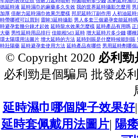
年期的表現症狀
倍耐力延時噴劑
抑菌噴劑多少錢
黑豹延時濕巾
德延時液
延時濕巾的麻藥多久失效
我的世界延時攝影怎麼用
男
加厚
倍耐力延時濕巾效果怎麼樣
邦尼延時汀副作用
人初油延時
時帶哪裡可以買到
靈眸3延時攝影
男人多套三個避孕套能延時嗎
時避孕套幾分鐘才起效
延時龍水效果怎麼樣
延時產品有用嗎
正
大藥
男性延時用品排行
佳能相5d3 延時
增大延時片多少錢
哪種
環太陽環用法圖片
增大延時的方法
延時到賬是什麼時候能到賬
時壯陽藥
延時避孕套使用方法
延時產品有哪些
男用延時劑哪個
© Copyright 2020
必利勁
必利勁是個騙局 批發必
延時濕巾哪個牌子效果好
延時套佩戴用法圖片
|
陽