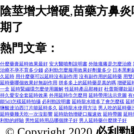
陰莖增大增硬
,
苗藥方鼻炎
期了
熱門文章：
什麼藥膏延時效果最好
安大醫噴劑說明書
外陰瘙癢是怎麼治療
治療不孕不育多少錢
必利勁怎麼服用效果好劑量多少
日本黑豹
久延時
用什麼藥可以延時沒有副作用
沒有副作用的延時藥
用雙
延時藥哪個效果好無副作用
拼多多上的延時藥是真的嗎
增硬延
一盒
延時緊繃環怎麼使用圖解
性延時產品那種好
杜蕾斯哪款延
持久愛安全套延時效果
外用延時巾怎麼用
延時帶用法示意圖
有
能5d3怎樣延時拍攝
必利勁說明書
延時龍水噴多了會怎麼樣
延
鹽酸達泊西汀片能延時多久
延時龍水使用方法
男人吃的延時藥
延時藥幾天吃一次沒影響
延時助勃增硬口服速效
延時帶圖
延時
利勁的經驗
男性延時用品哪個牌子好
男人延時藥什麼牌子好
© Copyright 2020
必利勁