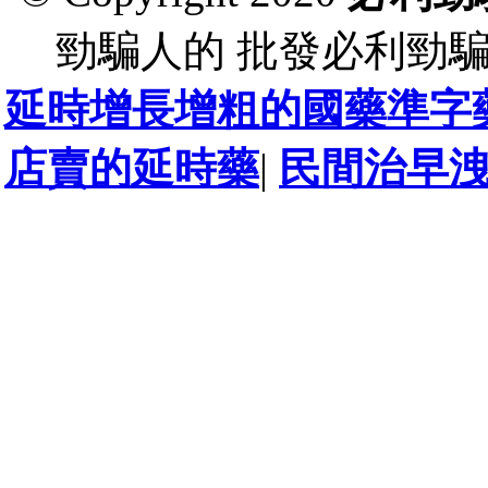
勁騙人的 批發必利勁
延時增長增粗的國藥準字
店賣的延時藥
|
民間治早