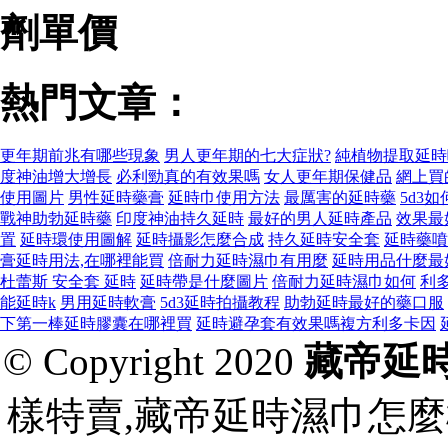
劑單價
熱門文章：
更年期前兆有哪些現象
男人更年期的七大症狀?
純植物提取延時
度神油增大增長
必利勁真的有效果嗎
女人更年期保健品
網上買
使用圖片
男性延時藥膏
延時巾使用方法
最厲害的延時藥
5d3
戰神助勃延時藥
印度神油持久延時
最好的男人延時產品
效果最
置
延時環使用圖解
延時攝影怎麼合成
持久延時安全套
延時藥噴
膏延時用法,在哪裡能買
倍耐力延時濕巾有用麼
延時用品什麼最
杜蕾斯 安全套 延時
延時帶是什麼圖片
倍耐力延時濕巾如何
利
能延時k
男用延時軟膏
5d3延時拍攝教程
助勃延時最好的藥口服
下第一棒延時膠囊在哪裡買
延時避孕套有效果嗎複方利多卡因
© Copyright 2020
藏帝延
樣特賣,藏帝延時濕巾怎麼