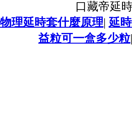
口藏帝延
物理延時套什麼原理
|
延時
益粒可一盒多少粒