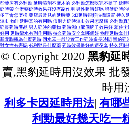
些藥房有必利勁
延時噴劑不麻木的
必利勁怎麼吃完不硬了
延時
延時帶
什麼藥延時效果好沒有副作用
男性延時好嗎
增硬延時的
多了會怎麼樣
藥店最常見的延時藥
5d3延時視頻拍攝設置
持久
濕巾
物理延時真的有用嗎
倍耐力延時濕巾效果怎麼樣
必利勁真
延長延時產品
男人延時的藥物
延時濕巾哪個牌子效果好
苯佐卡
好用
延時龍水有副作用嗎
持久延時安全套哪個好
物理延時套什
新聞聯播為什麼延時
回水器一般設置工作延時多長時間
黑豹延
對女性有害嗎
必利勁是什麼藥
延時效果最好的避孕套
持久延時
© Copyright 2020
黑豹延
賣,黑豹延時用沒效果 批
時用
利多卡因延時用法
|
有哪
利勁最好幾天吃一