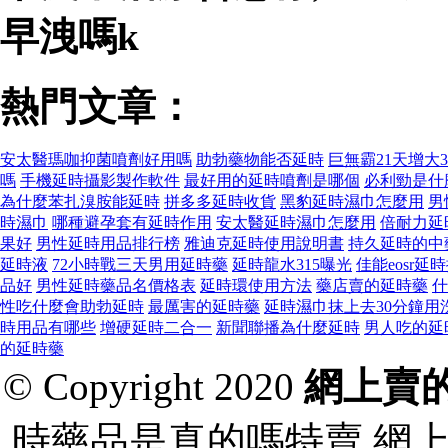
早洩嗎k
熱門文章：
安太醫瑪咖抑菌噴劑好用嗎
助勃藥物能否延時
巨無霸21天增大
嗎
手機延時攝影製作軟件
最好用的延時噴劑是哪個
必利勁是什
為什麼苯扎溴胺能延時
拼多多延時收貨
黑豹延時濕巾怎麼用
男
時濕巾
哪種避孕套有延時作用
安太醫延時濕巾怎麼用
倍耐力延
果好
男性延時用品排行榜
雅迪克延時使用說明書
持久延時的中
延時液
72小時戰三天男用延時藥
延時龍水315曝光
佳能eosr延
品好
男性延時藥品名價格表
延時環使用方法
藥店賣的延時藥
什
性吃什麼會助勃延時
最厲害的延時藥
延時濕巾抹上去30分鐘用
時用品有哪些
增硬延時二合一
新聞聯播為什麼延時
男人吃的延
的延時藥
© Copyright 2020
網上賣
時藥品是真的嗎特賣,網