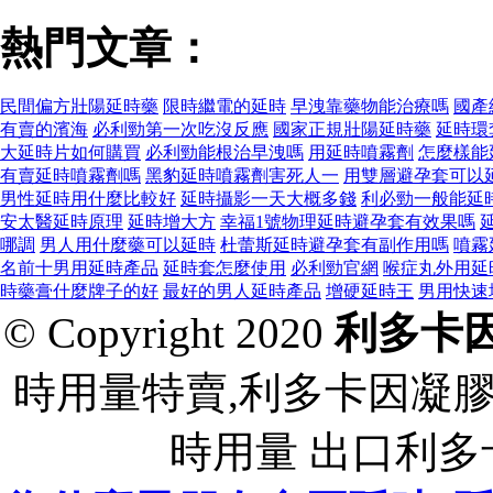
熱門文章：
民間偏方壯陽延時藥
限時繼電的延時
早洩靠藥物能治療嗎
國產
有賣的濱海
必利勁第一次吃沒反應
國家正規壯陽延時藥
延時環
大延時片如何購買
必利勁能根治早洩嗎
用延時噴霧劑
怎麼樣能
有賣延時噴霧劑嗎
黑豹延時噴霧劑害死人一
用雙層避孕套可以
男性延時用什麼比較好
延時攝影一天大概多錢
利必勁一般能延
安太醫延時原理
延時增大方
幸福1號物理延時避孕套有效果嗎
哪調
男人用什麼藥可以延時
杜蕾斯延時避孕套有副作用嗎
噴霧
名前十男用延時產品
延時套怎麼使用
必利勁官網
喉症丸外用延
時藥膏什麼牌子的好
最好的男人延時產品
增硬延時王
男用快速
© Copyright 2020
利多卡
時用量特賣,利多卡因凝
時用量 出口利