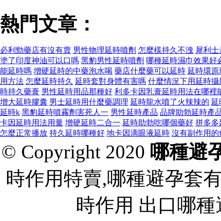
熱門文章：
必利勁藥店有沒有賣
男性物理延時噴劑
怎麼樣持久不洩
犀利士
塗了印度神油可以口嗎
黑豹男性延時噴劑
哪種延時濕巾效果好 
能延時嗎
增硬延時的中藥泡水喝
藥店什麼藥可以延時
延時環原
用方法
怎麼延時持久
延時套對身體有害嗎
什麼情況下用延時攝
時持久藥膏
男性延時用品那種好
利多卡因乳膏延時用法在哪裡
增大延時膠囊
男士延時用什麼藥調理
延時龍水噴了火辣辣的
延
延時k
黑豹延時噴霧劑害死人一
男性延時產品
品牌助勃延時產
卡因延時用法用量
增硬延時二合一
延時助勃吃哪個藥好
拼多多
怎麼正常播放
持久延時哪種好
地卡因滴眼液延時
沒有副作用的
© Copyright 2020
哪種避
時作用特賣,哪種避孕套
時作用 出口哪