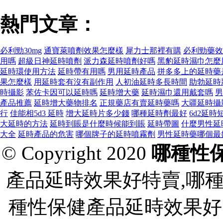
熱門文章：
必利勁30mg
通寶萊噴劑效果怎麼樣
犀力士那裡有購
必利勁藥效
用嗎
超級日神延時噴劑
派力森延時噴劑好嗎
黑豹延時濕巾怎麼
延時環使用方法
延時帶有用嗎
男用延時產品
拼多多上的延時藥
果怎麼樣
用延時套有沒有副作用
人初油延時多長時間
助勃延時
時攝影
苯佐卡因可以延時嗎
延時增大藥
延時濕巾還用戴套嗎
男
產品推薦
延時增大藥物排名
正規藥店有賣延時藥嗎
大疆延時攝
行
佳能相5d3 延時
增大延時片多少錢
哪種延時劑最好
6d2延時
大延時的方法
延時到賬是什麼時候能到賬
延時帶圖
什麼男性延
大全
延時產品的危害
哪個牌子的延時噴霧劑
男性延時藥哪個最
© Copyright 2020
哪種性
產品延時效果好特賣,哪
種性保健產品延時效果好