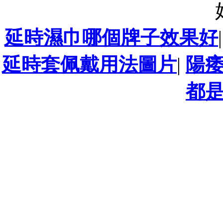
延時濕巾哪個牌子效果好
延時套佩戴用法圖片
|
陽
都