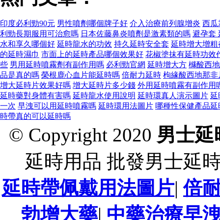
印度必利勁90元
男性噴劑哪個牌子好
介入治療前列腺增炎
西瓜
利勁長期服用可治愈嗎
日本佐藤鼻炎噴劑是激素類的嗎
避孕套 
水和享久哪個好
延時龍水的功效
持久延時安全套
延時增大增粗
的延時濕巾
市面上的延時產品哪個效果好
花椒塗抹有延時功效
些
男用延時噴霧劑有副作用嗎
必利勁官網
延時增大方
櫞酸西地
品是真的嗎
榮根鹿心血片能延時嗎
倍耐力延時
枸緣酸西地那非
增大延時片效果好嗎
增大延時片多少錢
外用延時噴霧有副作用
延時藥對身體有害嗎
延時龍水使用說明
延時環真人演示圖片
延
一次
早洩可以用延時噴霧嗎
延時環用法圖片
哪種性保健產品延
時帶真的可以延時嗎
© Copyright 2020
男士延
延時用品 批發男士延
延時帶佩戴用法圖片
|
倍
勃增大藥
|
中藥治療早