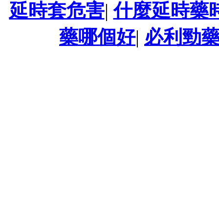
延時套危害
|
什麼延時藥
藥哪個好
|
必利勁