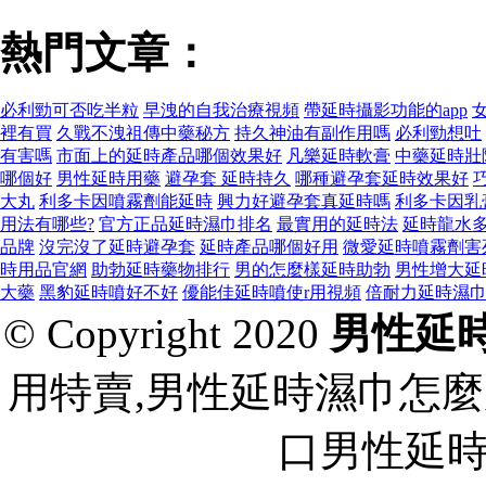
熱門文章：
必利勁可否吃半粒
早洩的自我治療視頻
帶延時攝影功能的app
裡有買
久戰不洩祖傳中藥秘方
持久神油有副作用嗎
必利勁想​​吐
有害嗎
市面上的延時產品哪個效果好
凡樂延時軟膏
中藥延時壯
哪個好
男性延時用藥
避孕套 延時持久
哪種避孕套延時效果好
大丸
利多卡因噴霧劑能延時
興力好避孕套真延時嗎
利多卡因乳
用法有哪些?
官方正品延時濕巾排名
最實用的延時法
延時龍水
品牌
沒完沒了延時避孕套
延時產品哪個好用
微愛延時噴霧劑害
時用品官網
助勃延時藥物排行
男的怎麼樣延時助勃
男性增大延
大藥
黑豹延時噴好不好
優能佳延時噴使r用視頻
倍耐力延時濕
© Copyright 2020
男性延
用特賣,男性延時濕巾怎麼
口男性延