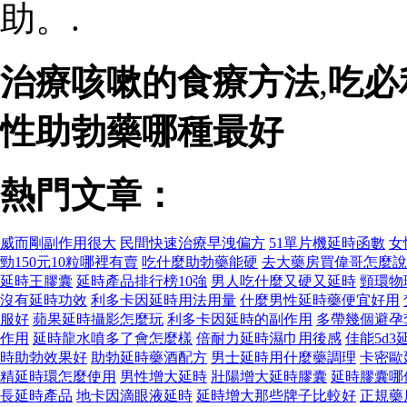
助。.
治療咳嗽的食療方法
,
吃必
性助勃藥哪種最好
熱門文章：
威而剛副作用很大
民間快速治療早洩偏方
51單片機延時函數
女
勁150元10粒哪裡有賣
吃什麼助勃藥能硬
去大藥房買偉哥怎麼說
延時王膠囊
延時產品排行榜10強
男人吃什麼又硬又延時
頸環物
沒有延時功效
利多卡因延時用法用量
什麼男性延時藥便宜好用
服好
蘋果延時攝影怎麼玩
利多卡因延時的副作用
多帶幾個避孕
作用
延時龍水噴多了會怎麼樣
倍耐力延時濕巾用後感
佳能5d
時助勃效果好
助勃延時藥酒配方
男士延時用什麼藥調理
卡密歐
精延時環怎麼使用
男性增大延時
壯陽增大延時膠囊
延時膠囊哪
長延時產品
地卡因滴眼液延時
延時增大那些牌子比較好
正規藥