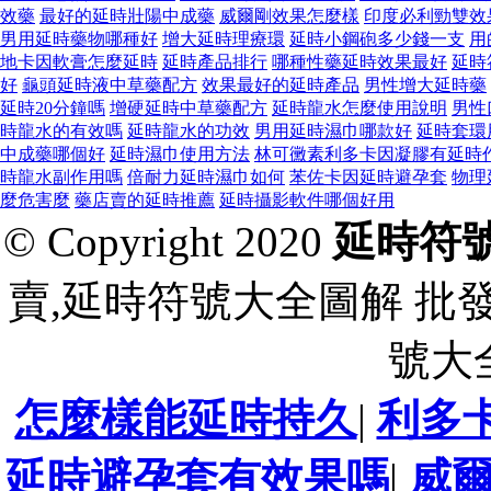
效藥
最好的延時壯陽中成藥
威爾剛效果怎麼樣
印度必利勁雙效
男用延時藥物哪種好
增大延時理療環
延時小鋼砲多少錢一支
用
地卡因軟膏怎麼延時
延時產品排行
哪種性藥延時效果最好
延時
好
龜頭延時液中草藥配方
效果最好的延時產品
男性增大延時藥
延時20分鐘嗎
增硬延時中草藥配方
延時龍水怎麼使用說明
男性
時龍水的有效嗎
延時龍水的功效
男用延時濕巾哪款好
延時套環
中成藥哪個好
延時濕巾使用方法
林可黴素利多卡因凝膠有延時
時龍水副作用嗎
倍耐力延時濕巾如何
苯佐卡因延時避孕套
物理
麼危害麼
藥店賣的延時推薦
延時攝影軟件哪個好用
© Copyright 2020
延時符
賣,延時符號大全圖解 批
號大
怎麼樣能延時持久
|
利多
延時避孕套有效果嗎
|
威