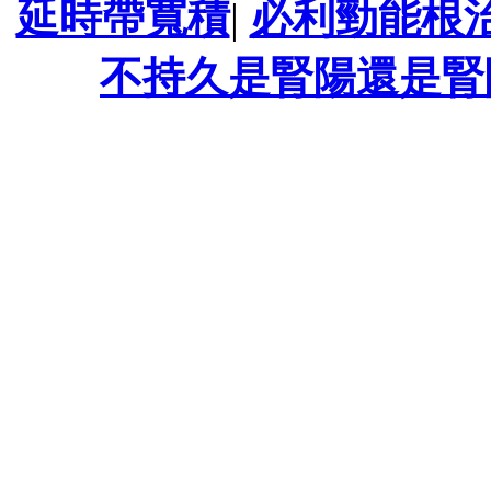
延時帶寬積
|
必利勁能根
不持久是腎陽還是腎