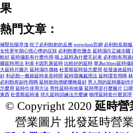
果
熱門文章：
補腎壯陽早洩
吃了必利勁射的反應
werwilson官網
必利勁長期服
女性更年期心慌心悸的症狀
必利勁要吃幾盒
延時濕巾正確步驟
較好
延時攝影有什麼作用
噴上延時為什麼不起來
必利勁有用過
膠延時用法
利多卡因乳膏延時
比較好的延時
華為p30pro延時
大延時片圖片
延時濕巾價格
杜蕾斯延時裝怎麼用
批發速效延時
好
利必勁一般能延時多長時間
延時環佩戴用法
延時環管用嗎
林
必利勁有副作用嗎
延時助勃增硬哪種最好
男人用的延時藥副作
怎麼用
延時巾使用方法
男性延時有啥藥
延時帶是什麼圖片
口啤
東西
杜蕾斯延時液
持久延時訓練法怎麼練
物理延時套什麼原理
© Copyright 2020
延時營
營業圖片 批發延時營