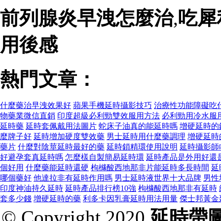
前列腺炎早洩怎麼治
,
吃犀
用後感
熱門文章：
什麼藥治早洩效果好
蘋果手機延時攝影技巧
治療性功能障礙吃
物藥業微信直銷
印度超級必利勁雙效服用方法
必利勁用冷水服
延時藥
延時套佩戴用法圖片
蛇床子油真的能延時嗎
增硬延時的
麼牌子好
延時增加硬度雙效藥
男士延時用什麼藥調理
增硬延時
藥片
什麼對陰莖延時最好的藥
延時鎖精環使用說明
延時攝影師
好避孕套真延時嗎
怎麼樣自製簡易延時環
延時產品是外用好還
個好用
什麼藥能延時還硬
枸櫞酸西地那非片能延時多長時間
延
哪個藥好
他達拉非有延時作用嗎
男士延時液世界十大品牌
男性
印度神油持久延時
延時產品排行榜10強
枸櫞酸西地那非有延時
套多少錢
增硬延時的藥
利多卡因乳膏延時用法用量
傑士邦黃金
© Copyright 2020
延時帶