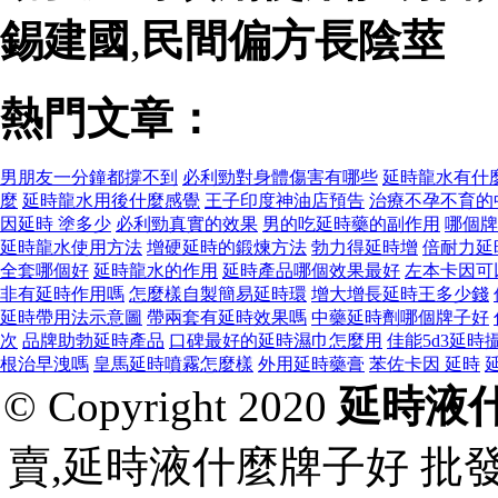
錫建國
,
民間偏方長陰莖
熱門文章：
男朋友一分鐘都撐不到
必利勁對身體傷害有哪些
延時龍水有什
麼
延時龍水用後什麼感覺
王子印度神油店預告
治療不孕不育的
因延時 塗多少
必利勁真實的效果
男的吃延時藥的副作用
哪個牌
延時龍水使用方法
增硬延時的鍛煉方法
勃力得延時增
倍耐力延
全套哪個好
延時龍水的作用
延時產品哪個效果最好
左本卡因可
非有延時作用嗎
怎麼樣自製簡易延時環
增大增長延時王多少錢
延時帶用法示意圖
帶兩套有延時效果嗎
中藥延時劑哪個牌子好
次
品牌助勃延時產品
口碑最好的延時濕巾怎麼用
佳能5d3延時
根治早洩嗎
皇馬延時噴霧怎麼樣
外用延時藥膏
苯佐卡因 延時
© Copyright 2020
延時液
賣,延時液什麼牌子好 批