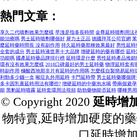
熱門文章：
享久二代噴劑效果怎麼樣
早洩是指多長時間
金尊延時噴劑用法
能治療嗎
男士延時噴劑哪個好
犀力士正品
德國拜耳公司官網
苯
麼延時藥時間長 沒有副作用
持久延時藥那種效果最好
男性延時
全套的成分
男士延時液世界十大品牌
增硬延時的藥有哪些
延時
功能嗎
國產延時藥品牌排行榜
延時環是什麼
男性延時產品推銷
環有沒有效果怎麼樣
2018口碑最好的男士延時藥
物理延時套有
時副作用
櫞酸西地那非片有延時的作用嗎
怎麼樣自製簡易延時
利勁多少錢一盒
喉症丸外用延時
卡門延時帶
男士延時藥哪個牌
多卡因乳膏延時用法有哪些?
增硬延時的中藥泡水喝
帶兩個避孕
能
黑豹延時噴霧
延時套環用法視頻
助勃藥物能否延時
哪種男用
© Copyright 2020
延時增
物特賣,延時增加硬度的藥
口延時增