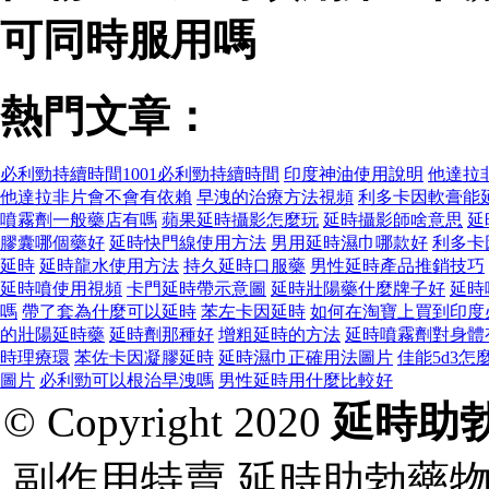
可同時服用嗎
熱門文章：
必利勁持續時間1001必利勁持續時間
印度神油使用說明
他達拉
他達拉非片會不會有依賴
早洩的治療方法視頻
利多卡因軟膏能
噴霧劑一般藥店有嗎
蘋果延時攝影怎麼玩
延時攝影師啥意思
延
膠囊哪個藥好
延時快門線使用方法
男用延時濕巾哪款好
利多卡
延時
延時龍水使用方法
持久延時口服藥
男性延時產品推銷技巧
延時噴使用視頻
卡門延時帶示意圖
延時壯陽藥什麼牌子好
延時
嗎
帶了套為什麼可以延時
苯左卡因延時
如何在淘寶上買到印度
的壯陽延時藥
延時劑那種好
增粗延時的方法
延時噴霧劑對身體
時理療環
苯佐卡因凝膠延時
延時濕巾正確用法圖片
佳能5d3怎
圖片
必利勁可以根治早洩嗎
男性延時用什麼比較好
© Copyright 2020
延時助
副作用特賣,延時助勃藥