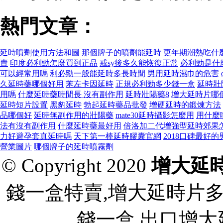
熱門文章：
延時噴劑使用方法和圖
那個牌子的噴劑能延時
更年期潮熱吃什
賣
印度必利勁怎麼買到正品
戒sy後多久能恢復正常
必利勁是什
可以經常用嗎
利必勁一般能延時多長時間
男用延時濕巾的危害
久延時藥哪個好用
苯左卡因延時
正規必利勁多少錢一盒
延時壯
用嗎
什麼延時藥時間長 沒有副作用
延時壯陽藥8
增大延時片哪
延時短片設置
黑豹延時
勃起延時藥品批發
增硬延時的鍛煉方法
品哪個好
延時無副作用的壯陽藥
mate30延時攝影怎麼用
用什麼
法有沒有副作用
什麼延時藥最好用
倍洛加二代增強型延時郊果
力好避孕套真延時嗎
天下第一棒延時膠囊官網
2018口碑最好
營業圖片
哪個牌子的延時噴霧劑
© Copyright 2020
增大延
錢一盒特賣,增大延時片
錢一盒 出口增