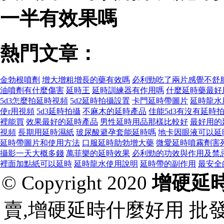
一半有效果嗎
熱門文章：
金勃根噴劑
增大增粗增長的藥有效嗎
必利勁吃了兩片感覺不舒
油噴劑有什麼傷害
延時王
延時訓練器有作用嗎
什麼延時藥最好
5d3怎麼拍延時視頻
5d2延時拍攝設置
卡門延時帶圖片
延時龍水
使r用視頻
5d3延時拍攝
不麻木的延時產品
佳能5d3有沒有延時
裡能買
效果最好的延時產品
男性延時用品那樣比較好
最好用的
視頻
長期用延時濕紙
玻尿酸避孕套能延時嗎
地卡因眼液可以延
延時帶圖片和使用方法
口服延時助勃增大藥
微愛延時噴霧劑害
攝影一天大概多錢
萬菲樂的延時效果
必利勁的功效與作用及禁
裡面加點紙可以延時
延時龍水使用說明
延時帶的副作用
最安全
© Copyright 2020
增硬延
賣,增硬延時什麼好用 批