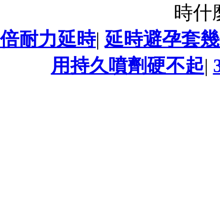
時什
倍耐力延時
|
延時避孕套幾
用持久噴劑硬不起
|