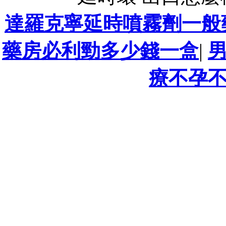
達羅克寧延時噴霧劑一般
藥房必利勁多少錢一盒
|
療不孕