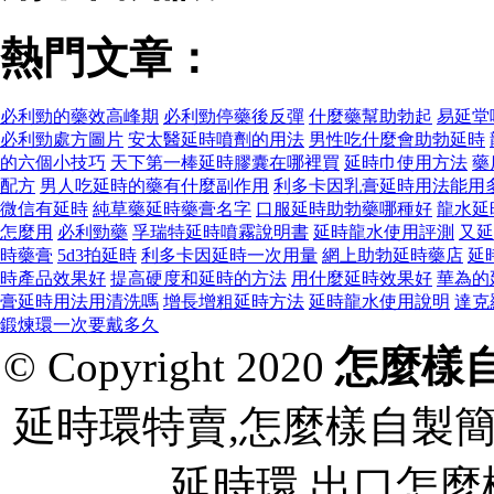
熱門文章：
必利勁的藥效高峰期
必利勁停藥後反彈
什麼藥幫助勃起
易延堂
必利勁處方圖片
安太醫延時噴劑的用法
男性吃什麼會助勃延時
的六個小技巧
天下第一棒延時膠囊在哪裡買
延時巾使用方法
藥
配方
男人吃延時的藥有什麼副作用
利多卡因乳膏延時用法能用
微信有延時
純草藥延時藥膏名字
口服延時助勃藥哪種好
龍水延
怎麼用
必利勁藥
孚瑞特延時噴霧說明書
延時龍水使用評測
又延
時藥膏
5d3拍延時
利多卡因延時一次用量
網上助勃延時藥店
延
時產品效果好
提高硬度和延時的方法
用什麼延時效果好
華為的
膏延時用法用清洗嗎
增長增粗延時方法
延時龍水使用說明
達克
鍛煉環一次要戴多久
© Copyright 2020
怎麼樣
延時環特賣,怎麼樣自製
延時環 出口怎