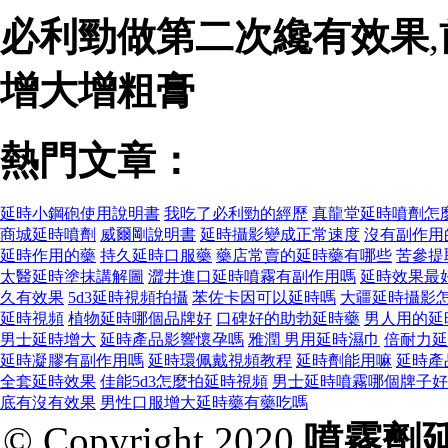
必利勁做第二次纔有效果
,
增大增粗膏
熱門文章：
延時小鋼砲使用說明書
我吃了必利勁的經歷
真龍堂延時噴劑怎
商城延時噴劑
威爾剛說明書
延時攝影變成正常速度
沒有副作用
延時作用的藥
持久延時口服藥
藥店常賣的延時藥有哪些
苦參提
太醫延時塗抹講解圖
澀井進口延時噴霧有副作用嗎
延時效果最
久有效果
5d3延時視頻拍攝
苯佐卡因可以延時嗎
大疆延時攝影
延時視頻
植物延時哪個品牌好
口碑好的助勃延時藥
男人用的延
男士延時增大
延時產品影響懷孕嗎
雅潤 男用延時濕巾
倍耐力延
延時凝膠有副作用嗎
延時環佩戴視頻教程
延時劑能用嘛
延時產
全套延時效果
佳能5d3怎麼拍延時視頻
男士延時噴霧哪個牌子好
底有沒有效果
男性口服增大延時藥有藥吃嗎
© Copyright 2020
噴霧劑